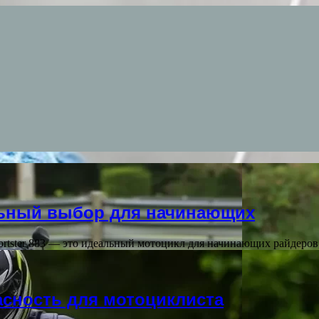
еальный выбор для начинающих
Sportster 883 — это идеальный мотоцикл для начинающих райдер
пасность для мотоциклиста