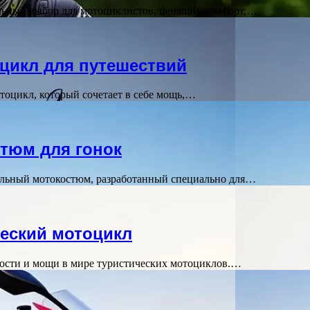
деальный выбор для мотоциклистов, ценящих комфорт,…
цикл для путешествий
тоцикл, который сочетает в себе мощь,…
стюм для гонок
нальный мотокостюм, разработанный специально для…
еский мотоцикл
сти и мощи в мире туристических мотоциклов.…