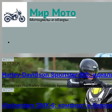
Мир Мото
Menu
Мотоциклы и обзоры
Search
Статьи
24.12.2025
for
Harley-Davidson Sportster 883: ид
Преимущества Harley-Davidson Sportster 883 Harley-Davidson 
Статьи
03.06.2026
Alpinestars SMX-6: комфорт и безо