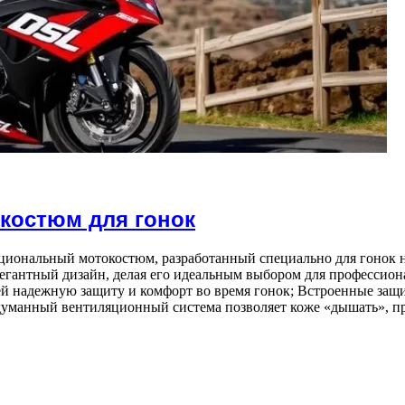
окостюм для гонок
кциональный мотокостюм, разработанный специально для гонок н
легантный дизайн, делая его идеальным выбором для профессио
й надежную защиту и комфорт во время гонок; Встроенные защит
одуманный вентиляционный система позволяет коже «дышать», 