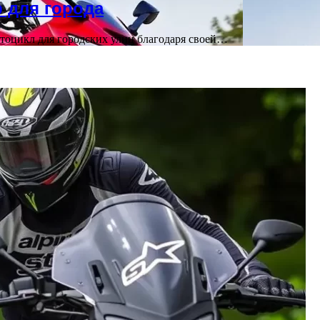
р для города
отоцикл для городских улиц благодаря своей…