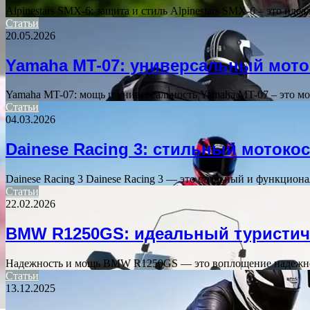
Alpinestars SMX-6: защита и стиль Alpinestars SMX-6 – это и
Статьи
20.05.2026
Yamaha MT-07: универсальный мото
Yamaha MT-07: мощь и универсальность Yamaha MT-07 – это мо
Статьи
04.03.2026
Dainese Racing 3: стильный мотоко
Dainese Racing 3 Dainese Racing 3 — это стильный и функцио
Статьи
22.02.2026
BMW R1250GS: идеальный туристич
Надежность и мощь BMW R1250GS — это воплощение надежно
Статьи
13.12.2025