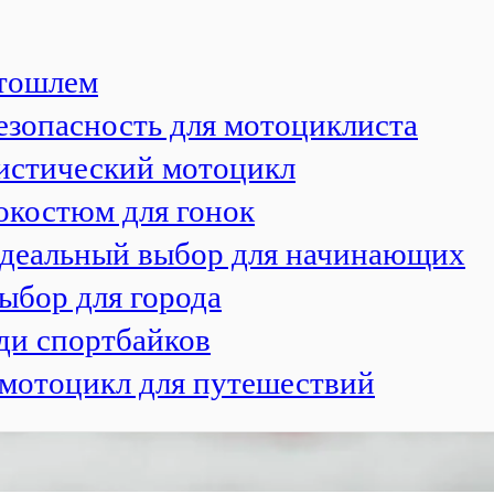
отошлем
безопасность для мотоциклиста
истический мотоцикл
токостюм для гонок
: идеальный выбор для начинающих
выбор для города
ди спортбайков
мотоцикл для путешествий