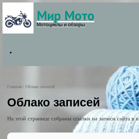
Мир Мото
Menu
Мотоциклы и обзоры
Search
for
Главная
/
Облако записей
Облако записей
На этой странице собраны ссылки на записи сайта в в