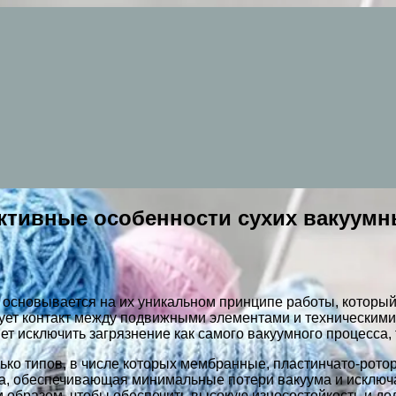
ктивные особенности сухих вакуумн
основывается на их уникальном принципе работы, который
вует контакт между подвижными элементами и техническими
ет исключить загрязнение как самого вакуумного процесса,
лько типов, в числе которых мембранные, пластинчато-рот
тва, обеспечивающая минимальные потери вакуума и исклю
 образом, чтобы обеспечить высокую износостойкость и до