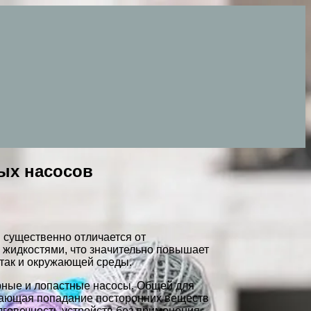
ых насосов
 существенно отличается от
 жидкостями, что значительно повышает
 так и окружающей среды.
орные и лопастные насосы. Общей для
чающая попадание посторонних веществ
лговечность устройств без применения