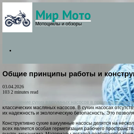
Мир Мото
Menu
Мотоциклы и обзоры
Search
Общие принципы работы и констру
for
03.04.2026
103
2 minutes read
Применение сухих вакуумных насосов в промышленности
классических масляных насосов. В сухих насосах отсутст
их надежность и экологическую безопасность. Это позволя
Конструктивно сухие вакуумные насосы делятся на неско
всех является особая герметизация рабочего пространс
внутрь механизма. Материалы деталей подбираются таким