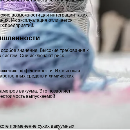
окие возможности для интеграции таких
ния. Их эксплуатация отличается
ых предприятий.
ышленности
особое значение. Высокие требования к
 систем. Они исключают риск
снижению эффективности. Их высокая
карственных средств и химических
аметров вакуума. Это позволяет
бестоимость выпускаемой
ксте применение сухих вакуумных