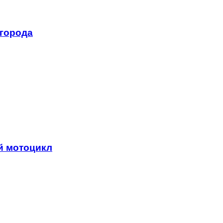
 города
й мотоцикл