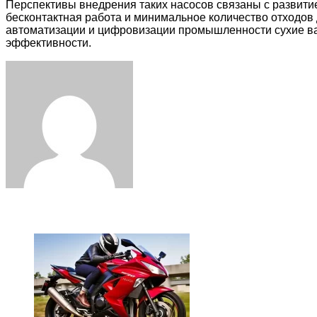
Перспективы внедрения таких насосов связаны с развити
бесконтактная работа и минимальное количество отходов
автоматизации и цифровизации промышленности сухие ва
эффективности.
Facebook
Twitter
LinkedIn
Tumblr
Pinterest
Reddit
VKontakte
Odnoklassniki
Skype
WhatsApp
Telegram
Viber
Share
Print
via
Email
ЧИТАЕМОЕ