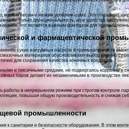
ю, малым весом и низким уровнем шума. Это открывает шир
жна не только функциональность, но и удобство обслужива
уживание, что является важным фактором для промышленн
мической и фармацевтической пром
нение сухих вакуумных насосов в промышленности имеет 
 смазочных материалов обусловливают выбор именно сухих
тично для сохранения качества конечных продуктов.
ивными и токсичными средами, не подвергаясь коррозии и 
ессивных паров делают их незаменимыми в производстве ле
ь работы в непрерывном режиме при строгом контроле пар
тилляции, повышая общую производительность и снижая се
пищевой промышленности
 к санитарии и безопасности оборудования. В этом конте