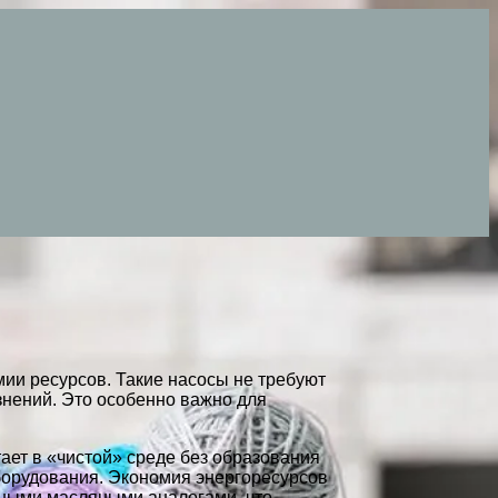
мии ресурсов. Такие насосы не требуют
знений. Это особенно важно для
тает в «чистой» среде без образования
оборудования. Экономия энергоресурсов
нными масляными аналогами, что