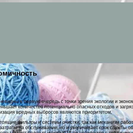
номичность
чевидны в первую очередь с точки зрения экологии и эконо
еньшает количество потенциально опасных отходов и загря
мизация вредных выбросов являются приоритетом.
тоящие фильтры и системы очистки, так как механизм рабо
 затраты на обслуживание, но и увеличивает срок службы 
 насосы имеют более высокий КПД по сравнению с традицио