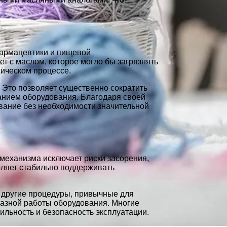
фармацевтики и пищевой
ет с маслом, которое могло бы загрязнять
гическом процессе.
 Это позволяет существенно сократить
анием оборудования. Благодаря своей
ование без необходимости значительной
механизма исключает риски засорения,
оляет стабильно поддерживать
 другие процедуры, привычные для
казной работы оборудования. Многие
льность и безопасность эксплуатации.