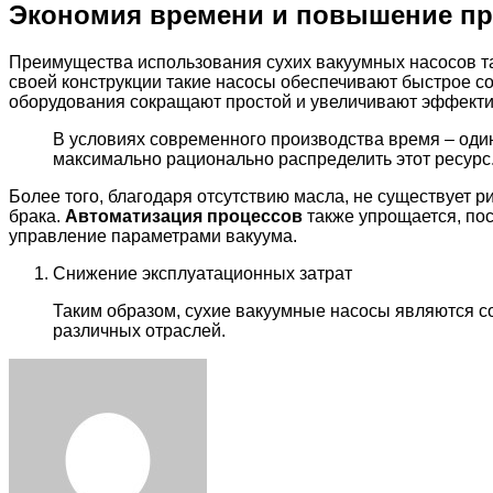
Экономия времени и повышение пр
Преимущества использования сухих вакуумных насосов та
своей конструкции такие насосы обеспечивают быстрое со
оборудования сокращают простой и увеличивают эффекти
В условиях современного производства время – один
максимально рационально распределить этот ресурс
Более того, благодаря отсутствию масла, не существует р
брака.
Автоматизация процессов
также упрощается, пос
управление параметрами вакуума.
Снижение эксплуатационных затрат
Таким образом, сухие вакуумные насосы являются 
различных отраслей.
Facebook
Twitter
LinkedIn
Tumblr
Pinterest
Reddit
VKontakte
Odnoklassniki
Skype
WhatsApp
Telegram
Viber
Share
Print
via
Email