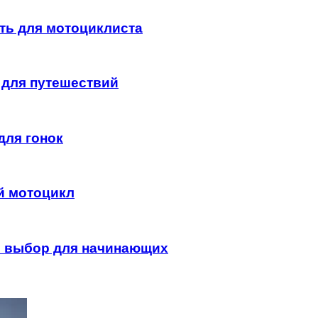
сть для мотоциклиста
 для путешествий
для гонок
й мотоцикл
ый выбор для начинающих