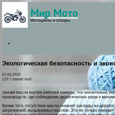
Мир Мото
Menu
Мотоциклы и обзоры
Search
Экологическая безопасность и эко
for
03.04.2026
120
1 minute read
Преимущества использования сухих вакуумных насосов
о
смазки масла внутри рабочей камеры, что значительно ум
производств, где соблюдение экологических норм и мини
Кроме того, отсутствие масла снижает расходы на дорогос
загрязнений, вызываемых маслом. Это не только снижает
также достигается благодаря тому, что сухие вакуумные