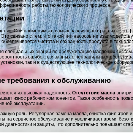
эффективность работы технологического процесса.
уатации
остью. Они применимы в самых различных отраслях — от 
то связано с тем, что такой тип насосов не взаимодейству
 обеспечивается чистота и сохранность продукта в техноло
ния специальных знаний по обслуживанию масляных систем.
т вероятность ошибок, связанных с неправильным обслужив
е установки, так и в существующее технологическое оборуд
е требования к обслуживанию
вляется их высокая надежность.
Отсутствие масла
внутри 
ьшает износ рабочих компонентов. Такая особенность позв
ивной эксплуатации.
жную роль. Регулярная замена масла, очистка фильтров и
аты на сервисное обслуживание и увеличивает время безот
диагностики и защиты, что дополнительно повышает стаби