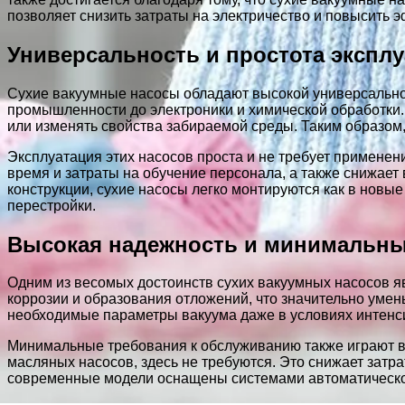
позволяет снизить затраты на электричество и повысить 
Универсальность и простота экспл
Сухие вакуумные насосы обладают высокой универсальн
промышленности до электроники и химической обработки. Э
или изменять свойства забираемой среды. Таким образом,
Эксплуатация этих насосов проста и не требует примене
время и затраты на обучение персонала, а также снижае
конструкции, сухие насосы легко монтируются как в новы
перестройки.
Высокая надежность и минимальны
Одним из весомых достоинств сухих вакуумных насосов я
коррозии и образования отложений, что значительно умен
необходимые параметры вакуума даже в условиях интенс
Минимальные требования к обслуживанию также играют ва
масляных насосов, здесь не требуются. Это снижает затр
современные модели оснащены системами автоматической 