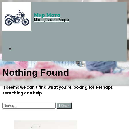
Мир Мото
Menu
Мотоциклы и обзоры
Search
Nothing Found
for
It seems we can’t find what you’re looking for. Perhaps
searching can help.
Найти:
ЧИТАЕМОЕ