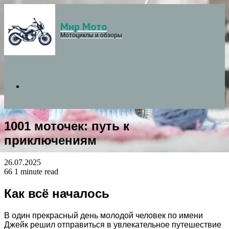
Мир Мото
Menu
Мотоциклы и обзоры
Search
1001 моточек: путь к
for
приключениям
26.07.2025
66
1 minute read
Как всё началось
В один прекрасный день молодой человек по имени
Джейк решил отправиться в увлекательное путешествие