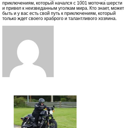
приключениям, который начался с 1001 моточка шерсти
и привел к неизведанным уголкам мира. Кто знает, может
быть и у вас есть свой путь к приключениям, который
только ждет своего храброго и талантливого хозяина.
Facebook
Twitter
LinkedIn
Tumblr
Pinterest
Reddit
VKontakte
Odnoklassniki
Skype
WhatsApp
Telegram
Viber
Share
Print
via
Email
ЧИТАЕМОЕ